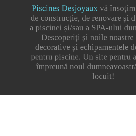
Piscines Desjoyaux
vă însoțim
de construcție, de renovare și d
a piscinei și/sau a SPA-ului du
Descoperiți și noile noastre 
decorative și echipamentele d
pentru piscine. Un site pentru 
împreună noul dumneavoastră
locuit!