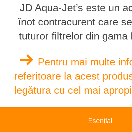
JD Aqua-Jet’s este un a
înot contracurent care s
tuturor filtrelor din gam
Pentru mai multe inf
referitoare la acest produs
legătura cu cel mai apropi
Esențial