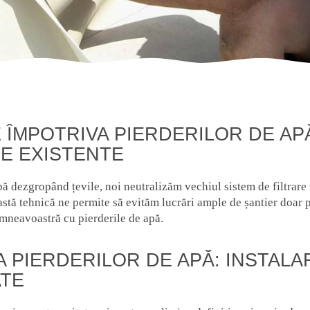
 ÎMPOTRIVA PIERDERILOR DE AP
CE EXISTENTE
pă dezgropând țevile, noi neutralizăm vechiul sistem de filtrare
tă tehnică ne permite să evităm lucrări ample de șantier doar p
umneavoastră cu pierderile de apă.
A PIERDERILOR DE APĂ: INSTALA
ATE