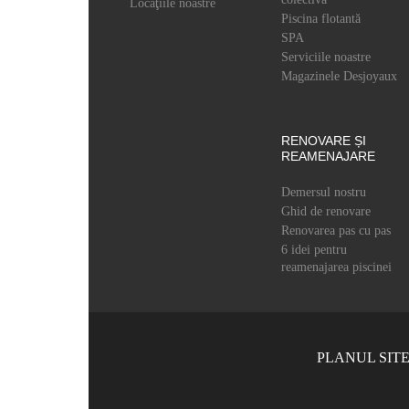
Locaţiile noastre
Piscina flotantă
SPA
Serviciile noastre
Magazinele Desjoyaux
RENOVARE ȘI
REAMENAJARE
Demersul nostru
Ghid de renovare
Renovarea pas cu pas
6 idei pentru
reamenajarea piscinei
PLANUL SITE