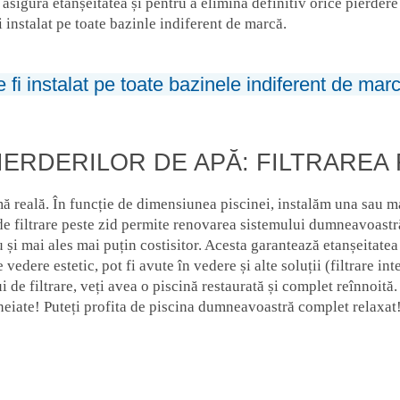
 asigura etanșeitatea și pentru a elimina definitiv orice pierdere
 instalat pe toate bazinle indiferent de marcă.
e fi instalat pe toate bazinele indiferent de mar
IERDERILOR DE APĂ: FILTRAREA 
ă reală. În funcție de dimensiunea piscinei, instalăm una sau mai
 filtrare peste zid permite renovarea sistemului dumneavoastră 
u și mai ales mai puțin costisitor. Acesta garantează etanșeitat
edere estetic, pot fi avute în vedere și alte soluții (filtrare inte
 de filtrare, veți avea o piscină restaurată și complet reînnoi
cheiate! Puteți profita de piscina dumneavoastră complet relaxat