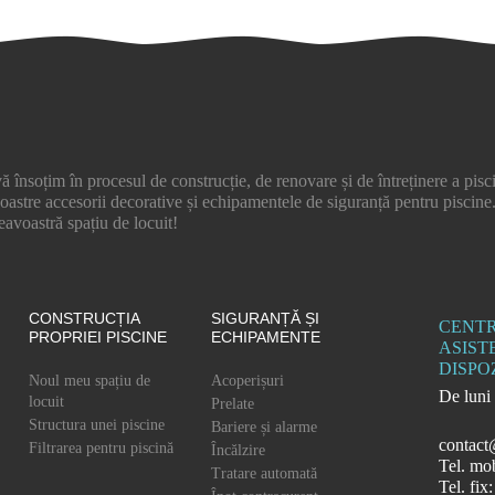
ă însoțim în procesul de construcție, de renovare și de întreținere a pi
noastre accesorii decorative și echipamentele de siguranță pentru piscine
voastră spațiu de locuit!
CONSTRUCȚIA
SIGURANȚĂ ȘI
CENTR
PROPRIEI PISCINE
ECHIPAMENTE
ASIST
DISPO
Noul meu spațiu de
Acoperișuri
De luni 
locuit
Prelate
Structura unei piscine
Bariere și alarme
contact
Filtrarea pentru piscină
Încălzire
Tel. mo
Tratare automată
Tel. fi