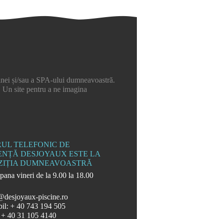
scinei și/sau a SPA-ului dumneavoastră.
. Un site pentru a ne imagina
UL TELEFONIC DE
ENȚĂ DESJOYAUX ESTE LA
ZIȚIA DUMNEAVOASTRĂ
pana vineri de la 9.00 la 18.00
@desjoyaux-piscine.ro
bil: + 40 743 194 505
x: + 40 31 105 4140