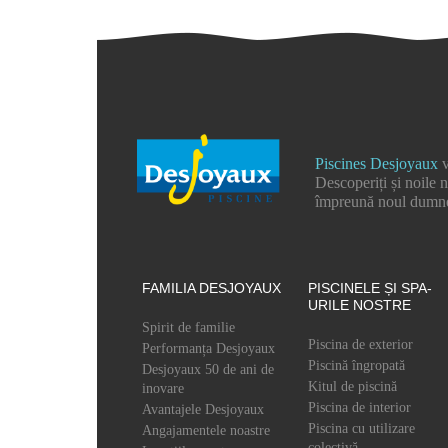
Piscines Desjoyaux
v
Descoperiți și noile 
împreună noul dumnea
FAMILIA DESJOYAUX
PISCINELE ȘI SPA-
URILE NOSTRE
Spirit de familie
Piscina de exterior
Performanța Desjoyaux
Piscină îngropată
Desjoyaux 50 de ani de
Kitul de piscină
inovare
Piscina de interior
Avantajele Desjoyaux
Piscina cu utilizare
Angajamentele noastre
colectivă