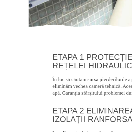
ETAPA 1 PROTECȚIE
REȚELEI HIDRAULI
În loc să căutam sursa pierderilorde a
eliminăm vechea cameră tehnică. Aceas
apă. Garanția sfârșitului problemei d
ETAPA 2 ELIMINARE
IZOLAȚII RANFORS