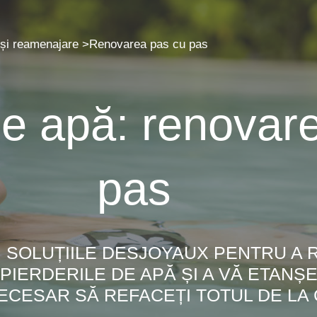
și reamenajare
>
Renovarea pas cu pas
de apă: renovar
pas
 SOLUȚIILE DESJOYAUX PENTRU A 
IERDERILE DE APĂ ȘI A VĂ ETANȘE
NECESAR SĂ REFACEȚI TOTUL DE LA