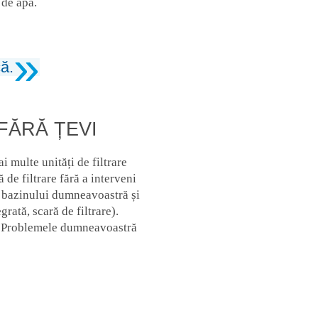
 de apă.
că.
FĂRĂ ȚEVI
 multe unități de filtrare
de filtrare fără a interveni
ea bazinului dumneavoastră și
grată, scară de filtrare).
tă. Problemele dumneavoastră
!